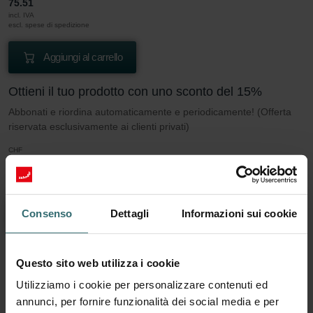
75.51
incl. IVA
escl. spese di spedizione
Aggiungi al carrello
Ottieni il tuo prodotto con uno sconto del 15%
Abbonati e riordina automaticamente e periodicamente! (Offerta
riservata esclusivamente ai clienti privati)
CHF
64.18
75.51
incl. IVA
escl. spese di spedizione
Consenso
Dettagli
Informazioni sui cookie
Abbonati
Questo sito web utilizza i cookie
Altro da sapere sul nostro Set di filtri 2x ePM1
Utilizziamo i cookie per personalizzare contenuti ed
50% (F7)
annunci, per fornire funzionalità dei social media e per