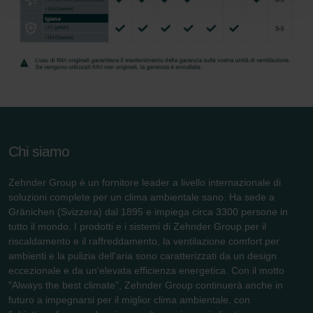
Zehnder Group Nederland bv: Privacyverklaringen
Zehnder Group Sales International: Privacy Policy
Zehnder Group Schweiz AG: Datenschutz
Zehnder Polska Sp. z o.o.: Oświadczenie o ochronie
danych Zehnder
Zehnder Group UK Limited: Privacy Policy
Chi siamo
Zehnder Group è un fornitore leader a livello internazionale di
soluzioni complete per un clima ambientale sano. Ha sede a
Gränichen (Svizzera) dal 1895 e impiega circa 3300 persone in
tutto il mondo. I prodotti e i sistemi di Zehnder Group per il
riscaldamento e il raffreddamento, la ventilazione comfort per
ambienti e la pulizia dell'aria sono caratterizzati da un design
eccezionale e da un'elevata efficienza energetica. Con il motto
"Always the best climate", Zehnder Group continuerà anche in
futuro a impegnarsi per il miglior clima ambientale, con