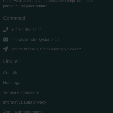
l'obiettivo di essere la prima scelta per i propri clienti e un
partner su cui poter contare.
Contattaci
+41 62 855 11 11
filter@zehnder-systems.ch
Moortalstrasse 3, 5722 Gränichen, Schweiz
Link utili
Contatti
Note legali
Termini e condizioni
Informativa sulla privacy
Annulla abbonamento