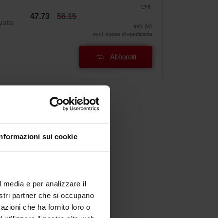
CHF
47.73
56.15
vata
incl. IVA
escl. spese di spedizione
Abbonati
Informazioni sui cookie
l media e per analizzare il
nostri partner che si occupano
azioni che ha fornito loro o