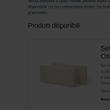
senza problemi a spazi ristretti, persino sopra 
disponibile sia con connessioni destre che sinis
planimetria.
Prodotti disponibili
Set
Ori
Set d
scate
a leg
Nume
Quest
Ness