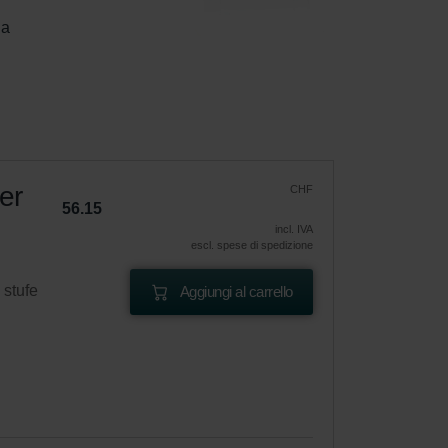
la 
der
CHF
56.15
incl. IVA
escl. spese di spedizione
 stufe
Aggiungi al carrello