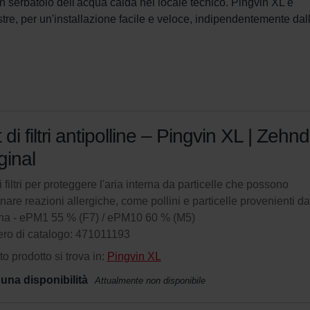
un serbatoio dell'acqua calda nel locale tecnico. Pingvin XL è 
tre, per un'installazione facile e veloce, indipendentemente dal
 di filtri antipolline – Pingvin XL | Zehn
ginal
i filtri per proteggere l'aria interna da particelle che possono
nare reazioni allergiche, come pollini e particelle provenienti da
na - ePM1 55 % (F7) / ePM10 60 % (M5)
ro di catalogo: 471011193
o prodotto si trova in:
Pingvin XL
una disponibilità
Attualmente non disponibile