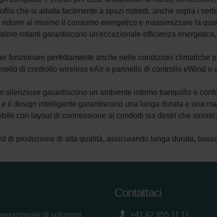
filo che si adatta facilmente a spazi ristretti, anche sopra i serb
r ridurre al minimo il consumo energetico e massimizzare la qualit
alore rotanti garantiscono un'eccezionale efficienza energetica, 
per funzionare perfettamente anche nelle condizioni climatiche pi
pannello di controllo wireless eAir o pannello di controllo eWind 
 silenziose garantiscono un ambiente interno tranquillo e confo
ti e il design intelligente garantiscono una lunga durata e una m
nibile con layout di connessione ai condotti sia destri che sinistr
rd di produzione di alta qualità, assicurando lunga durata, bas
Contattaci
ternazionale di soluzioni
+41 62 855 11 11