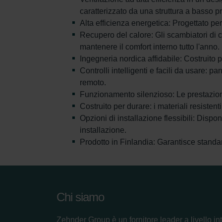
caratterizzato da una struttura a basso pro
Alta efficienza energetica: Progettato pe
Recupero del calore: Gli scambiatori di c
mantenere il comfort interno tutto l'anno.
Ingegneria nordica affidabile: Costruito 
Controlli intelligenti e facili da usare: 
remoto.
Funzionamento silenzioso: Le prestazioni
Costruito per durare: i materiali resisten
Opzioni di installazione flessibili: Dispo
installazione.
Prodotto in Finlandia: Garantisce standa
Chi siamo
Zehnder Group è un fornitore leader a livello in