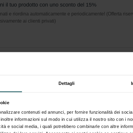
eni il tuo prodotto con uno sconto del 15%
ati e riordina automaticamente e periodicamente! (Offerta riser
sivamente ai clienti privati)
Dettagli
ookie
nalizzare contenuti ed annunci, per fornire funzionalità dei socia
inoltre informazioni sul modo in cui utilizza il nostro sito con i 
icità e social media, i quali potrebbero combinarle con altre inform