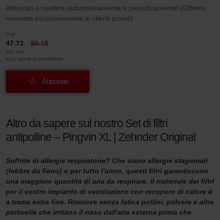
Abbonati e riordina automaticamente e periodicamente! (Offerta
riservata esclusivamente ai clienti privati)
CHF
47.73
56.15
incl. IVA
escl. spese di spedizione
Abbonati
Altro da sapere sul nostro Set di filtri
antipolline – Pingvin XL | Zehnder Original
Soffrite di allergie respiratorie? Che siano allergie stagionali
(febbre da fieno) o per tutto l'anno, questi filtri garantiscono
una maggiore quantità di aria da respirare. Il materiale dei filtri
per il vostro impianto di ventilazione con recupero di calore è
a trama extra fine. Rimuove senza fatica pollini, polvere e altre
particelle che irritano il naso dall'aria esterna prima che