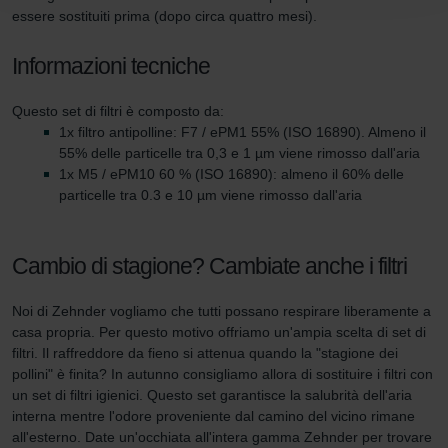
Zehnder Group Nederland bv: Privacyverklaringen
essere sostituiti prima (dopo circa quattro mesi).
Zehnder Group Sales International: Privacy Policy
Zehnder Group Schweiz AG: Datenschutz
Informazioni tecniche
Zehnder Polska Sp. z o.o.: Oświadczenie o ochronie
danych Zehnder
Questo set di filtri è composto da:
Zehnder Group UK Limited: Privacy Policy
1x filtro antipolline: F7 / ePM1 55% (ISO 16890). Almeno il
55% delle particelle tra 0,3 e 1 µm viene rimosso dall'aria
1x M5 / ePM10 60 % (ISO 16890): almeno il 60% delle
particelle tra 0.3 e 10 µm viene rimosso dall'aria
Cambio di stagione? Cambiate anche i filtri
Noi di Zehnder vogliamo che tutti possano respirare liberamente a
casa propria. Per questo motivo offriamo un'ampia scelta di set di
filtri. Il raffreddore da fieno si attenua quando la "stagione dei
pollini" è finita? In autunno consigliamo allora di sostituire i filtri con
un set di filtri igienici. Questo set garantisce la salubrità dell'aria
interna mentre l'odore proveniente dal camino del vicino rimane
all'esterno. Date un'occhiata all'intera gamma Zehnder per trovare