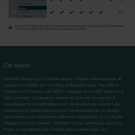
Zehnder Group Nederland bv: Privacyverklaringen
Zehnder Group Sales International: Privacy Policy
Zehnder Group Schweiz AG: Datenschutz
Zehnder Polska Sp. z o.o.: Oświadczenie o ochronie
danych Zehnder
Zehnder Group UK Limited: Privacy Policy
Chi siamo
Zehnder Group è un fornitore leader a livello internazionale di
soluzioni complete per un clima ambientale sano. Ha sede a
Gränichen (Svizzera) dal 1895 e impiega circa 3300 persone in
tutto il mondo. I prodotti e i sistemi di Zehnder Group per il
riscaldamento e il raffreddamento, la ventilazione comfort per
ambienti e la pulizia dell'aria sono caratterizzati da un design
eccezionale e da un'elevata efficienza energetica. Con il motto
"Always the best climate", Zehnder Group continuerà anche in
futuro a impegnarsi per il miglior clima ambientale, con