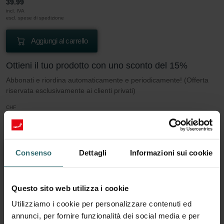
39.99
incl. IVA
escl. spese di spedizione
Aggiungi al carrello
Ottieni il tuo prodotto con uno sconto del 15%
Abbonati e riordina automaticamente e periodicamente! (Offerta
riservata esclusivamente ai clienti privati)
CHF
33.99
39.99
incl. IVA
escl. spese di spedizione
Consenso
Dettagli
Informazioni sui cookie
Abbonati
Questo sito web utilizza i cookie
Altro da sapere sul nostro Set di filtri 2x ePM1
Utilizziamo i cookie per personalizzare contenuti ed
50% (F7)
annunci, per fornire funzionalità dei social media e per