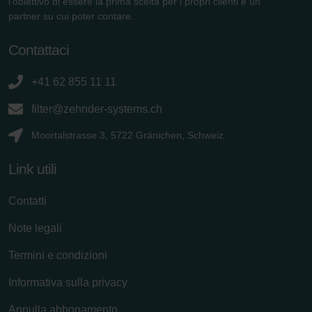
l'obiettivo di essere la prima scelta per i propri clienti e un
partner su cui poter contare.
Contattaci
+41 62 855 11 11
filter@zehnder-systems.ch
Moortalstrasse 3, 5722 Gränichen, Schweiz
Link utili
Contatti
Note legali
Termini e condizioni
Informativa sulla privacy
Annulla abbonamento