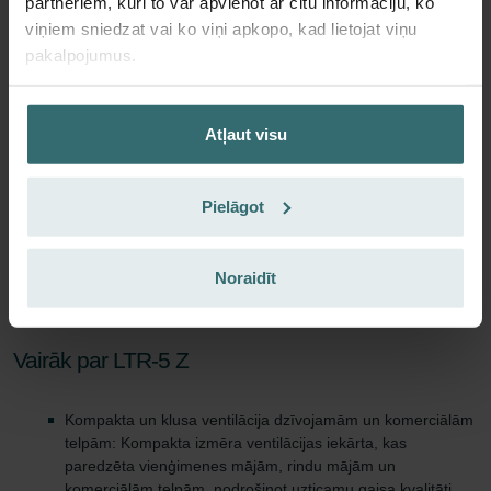
partneriem, kuri to var apvienot ar citu informāciju, ko
viņiem sniedzat vai ko viņi apkopo, kad lietojat viņu
pakalpojumus.
Iegūstiet savu produktu ar 15% atlaidi
Abonējieties un pasūtiet atkārtoti automātiski un periodiski!
(Piedāvājums tikai privātiem klientiem)
Atļaut visu
EUR
46.28
54.45
ieskaitot PVN
Pielāgot
bez piegādes izmaksām
Abonēt
Noraidīt
Vairāk par LTR-5 Z
Kompakta un klusa ventilācija dzīvojamām un komerciālām
telpām: Kompakta izmēra ventilācijas iekārta, kas
paredzēta vienģimenes mājām, rindu mājām un
komerciālām telpām, nodrošinot uzticamu gaisa kvalitāti