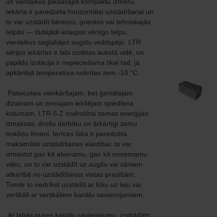
un vienlaikus piedāvājot kompaktu izmēru. 
Iekārta ir paredzēta horizontālai uzstādīšanai un 
to var uzstādīt bēniņos, griestos vai tehniskajās 
telpās — tādējādi ietaupot vērtīgo telpu, 
vienlaikus saglabājot augstu veiktspēju. LTR 
sērijas iekārtas ir labi izolētas aukstā vidē, un 
papildu izolācija ir nepieciešama tikai tad, ja 
apkārtējā temperatūra nokrītas zem -10 °C.

 Pateicoties vienkāršajam, bet ģeniālajam 
dizainam un zemajam iekšējam spiediena 
kritumam, LTR-5 Z nodrošina zemas enerģijas 
izmaksas, drošu darbību un ārkārtīgi zemu 
trokšņu līmeni. Ierīces lūka ir paredzēta 
maksimālai uzstādīšanas elastībai: to var 
izmantot gan kā atveramu, gan kā noņemamu 
vāku, un to var uzstādīt uz augšu vai sāniem 
atkarībā no uzstādīšanas vietas prasībām. 
Tomēr to nedrīkst uzstādīt ar lūku uz leju vai 
vertikāli ar vertikāliem kanālu savienojumiem.

 Ar labās puses kanālu savienojumu, izstrādāts, 