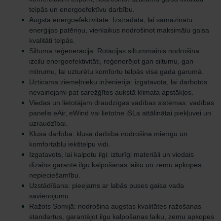
telpās un energoefektīvu darbību.
Augsta energoefektivitāte: Izstrādāta, lai samazinātu
enerģijas patēriņu, vienlaikus nodrošinot maksimālu gaisa
kvalitāti telpās.
Siltuma reģenerācija: Rotācijas siltummainis nodrošina
izcilu energoefektivitāti, reģenerējot gan siltumu, gan
mitrumu, lai uzturētu komfortu telpās visa gada garumā.
Uzticama ziemeļnieku inženierija: izgatavota, lai darbotos
nevainojami pat sarežģītos aukstā klimata apstākļos.
Viedas un lietotājam draudzīgas vadības sistēmas: vadības
panelis eAir, eWind vai lietotne iSLa attālinātai piekļuvei un
uzraudzībai.
Klusa darbība: klusa darbība nodrošina mierīgu un
komfortablu iekštelpu vidi.
Izgatavots, lai kalpotu ilgi: izturīgi materiāli un viedais
dizains garantē ilgu kalpošanas laiku un zemu apkopes
nepieciešamību.
Uzstādīšana: pieejams ar labās puses gaisa vada
savienojumu.
Ražots Somijā: nodrošina augstas kvalitātes ražošanas
standartus, garantējot ilgu kalpošanas laiku, zemu apkopes