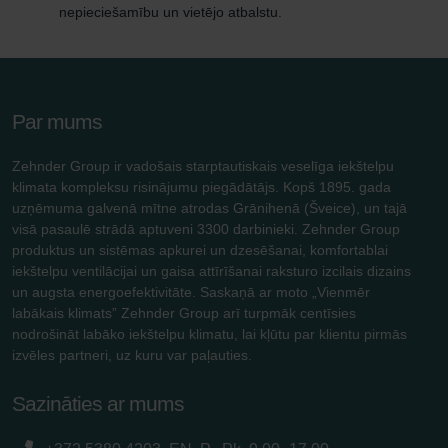
nepieciešamību un vietējo atbalstu.
Par mums
Zehnder Group ir vadošais starptautiskais veselīga iekštelpu
klimata kompleksu risinājumu piegādātājs. Kopš 1895. gada
uzņēmuma galvenā mītne atrodas Grānihenā (Šveice), un tajā
visā pasaulē strādā aptuveni 3300 darbinieki. Zehnder Group
produktus un sistēmas apkurei un dzesēšanai, komfortablai
iekštelpu ventilācijai un gaisa attīrīšanai raksturo izcilais dizains
un augsta energoefektivitāte. Saskaņā ar moto „Vienmēr
labākais klimats” Zehnder Group arī turpmāk centīsies
nodrošināt labāko iekštelpu klimatu, lai kļūtu par klientu pirmās
izvēles partneri, uz kuru var paļauties.
Sazināties ar mums