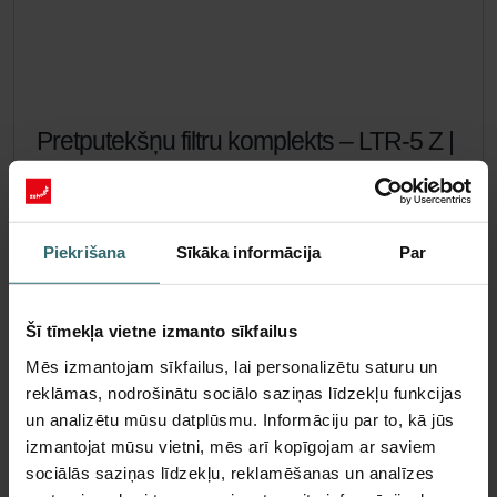
Pretputekšņu filtru komplekts – LTR-5 Z |
Zehnder Original
Filtru komplekts, kas aizsargā telpu gaisu no daļiņām, kas
var izraisīt alerģiskas reakcijas, piemēram, ziedputekšņiem
Piekrišana
Sīkāka informācija
Par
un daļiņām no malkas krāsnīm – ePM1 55 % (F7) / ePM10
60 % (M5)
Kataloga numurs: 471010943
Šī tīmekļa vietne izmanto sīkfailus
LTR-5 Z
Šis produkts atrodas kategorijā:
Mēs izmantojam sīkfailus, lai personalizētu saturu un
Nav krājumā
Pašlaik nav pieejams
reklāmas, nodrošinātu sociālo saziņas līdzekļu funkcijas
EUR
54.45
un analizētu mūsu datplūsmu. Informāciju par to, kā jūs
ieskaitot PVN
izmantojat mūsu vietni, mēs arī kopīgojam ar saviem
bez piegādes izmaksām
sociālās saziņas līdzekļu, reklamēšanas un analīzes
Pievienot grozam