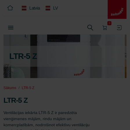
Latvia
LV
0
LTR-5 Z
Sākums
LTR-5 Z
LTR-5 Z
Ventilācijas iekārta LTR-5 Z ir paredzēta 
vienģimenes mājām, rindu mājām un 
komercplatībām, nodrošinot efektīvu ventilāciju 