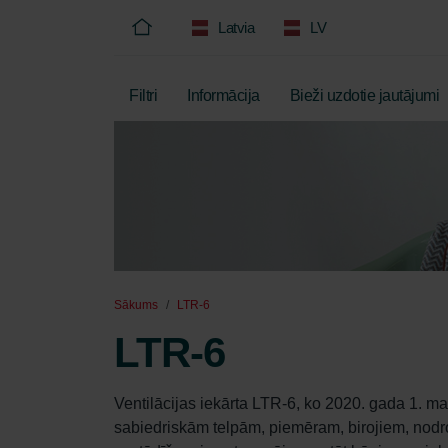
Latvia
LV
Filtri
Informācija
Bieži uzdotie jautājumi
Sākums
LTR-6
LTR-6
Ventilācijas iekārta LTR-6, ko 2020. gada 1. mar
sabiedriskām telpām, piemēram, birojiem, nodroši