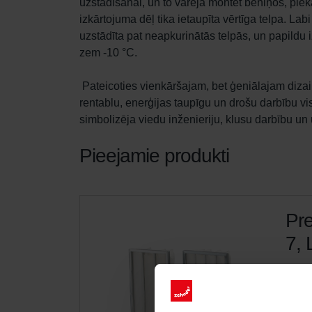
uzstādīšanai, un to varēja montēt bēniņos, pieka
izkārtojuma dēļ tika ietaupīta vērtīga telpa. Labi
uzstādīta pat neapkurinātās telpās, un papildu i
zem -10 °C.

 Pateicoties vienkāršajam, bet ģeniālajam dizainam un zemajam iekšējam spiediena kritumam, LTR-6 nodrošināja 
rentablu, enerģijas taupīgu un drošu darbību v
simbolizēja viedu inženieriju, klusu darbību un
Pieejamie produkti
Pre
7, 
Filtr
alerģ
krās