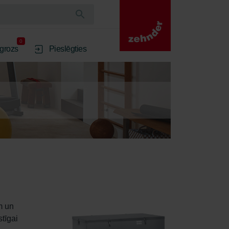
0
 grozs
Pieslēgties
m un 
tīgai 