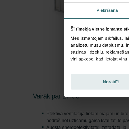
Kata
Piekrišana
Šis p
Nav 
Šī tīmekļa vietne izmanto sīk
Mēs izmantojam sīkfailus, lai
Iegū
analizētu mūsu datplūsmu. In
Abonē
saziņas līdzekļu, reklamēšana
tikai
viņi apkopo, kad lietojat viņ
Noraidīt
Vairāk par LTR-6
Efektīva ventilācija lielām mājām un bir
nodrošinot uzticamu gaisa kvalitāti telp
Augsta energoefektivitāte: Izstrādāta, la