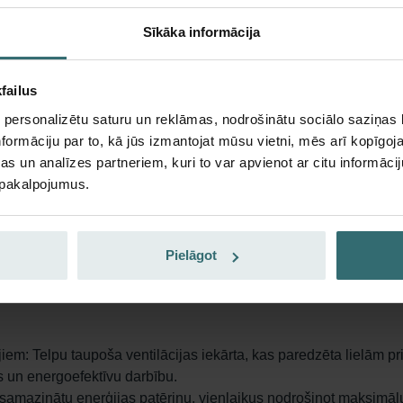
loga numurs: 471011235
Sīkāka informācija
rodukts atrodas kategorijā:
LTR-6
,
LTR-7 / LTR-7 Z / LTR-7 XL
krājumā
Pašlaik nav pieejams
failus
 personalizētu saturu un reklāmas, nodrošinātu sociālo saziņas l
stiet savu produktu ar 15% atlaidi
formāciju par to, kā jūs izmantojat mūsu vietni, mēs arī kopīgo
jieties un pasūtiet atkārtoti automātiski un periodiski! (Piedāv
s un analīzes partneriem, kuri to var apvienot ar citu informācij
 privātiem klientiem)
u pakalpojumus.
Pielāgot
ojiem: Telpu taupoša ventilācijas iekārta, kas paredzēta lielām 
ās un energoefektīvu darbību.
i samazinātu enerģijas patēriņu, vienlaikus nodrošinot maksimālu 