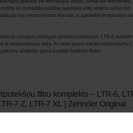
ramajos griestos vai tehniskajās telpās, turklāt tās horizontālā 
 izolēta un izstrādāta darbībai aukstākā vidē, iekārta varēja tikt 
zolācija bija nepieciešama tikai tad, ja apkārtējā temperatūra no
isā tā ekspluatācijas laikā. Ar labās puses kanālu savienojumu 
 uzticamu iekštelpu gaisa kvalitāti lielākām ēkām.
tputekšņu filtru komplekts – LTR-6, LT
LTR-7 Z, LTR-7 XL | Zehnder Original
u komplekts, kas aizsargā telpu gaisu no daļiņām, kas var izraisīt
iskas reakcijas, piemēram, ziedputekšņiem un daļiņām no malk
nīm – ePM1 60 % (F7) / ePM10 50 % (M5)