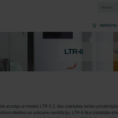
Iepirkumu
LTR-6
tā aizstāja ar modeli LTR-5 Z, tika izstrādāta lielām privātmājā
not efektīvu un uzticamu ventilāciju. LTR-6 tika izstrādāta elas