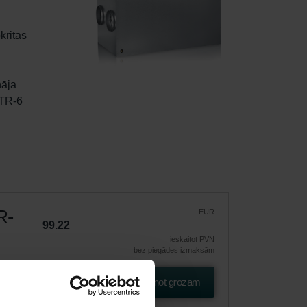
kritās 
LTR-6 
R-
EUR
99.22
ieskaitot PVN
bez piegādes izmaksām
as
Pievienot grozam