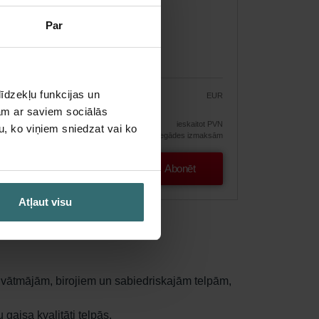
Par
īdzekļu funkcijas un
EUR
84.34
99.22
jam ar saviem sociālās
ājums
ieskaitot PVN
u, ko viņiem sniedzat vai ko
bez piegādes izmaksām
Abonēt
Atļaut visu
privātmājām, birojiem un sabiedriskajām telpām,
gaisa kvalitāti telpās.