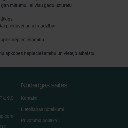
, gan mitrumu, lai visu gadu uzturētu
tākļos.
tai piekļuvei un uzraudzībai.
apkopes nepieciešamību.
emu apkopes nepieciešamību un vietējo atbalstu.
Noderīgas saites
Pk. 9.0
Kontakti
Lietošanas noteikumi
up.com
Privātuma politika
516