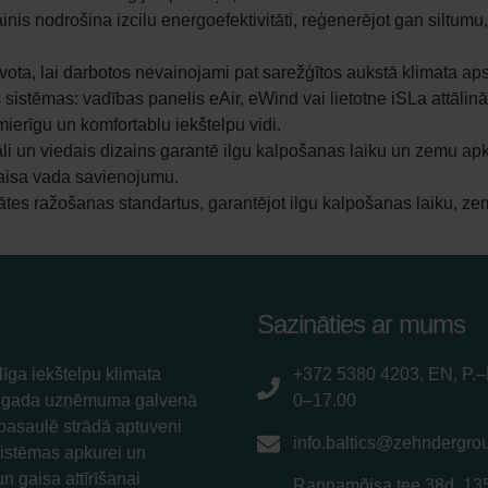
nis nodrošina izcilu energoefektivitāti, reģenerējot gan siltumu
vota, lai darbotos nevainojami pat sarežģītos aukstā klimata aps
sistēmas: vadības panelis eAir, eWind vai lietotne iSLa attālinā
ierīgu un komfortablu iekštelpu vidi.
teriāli un viedais dizains garantē ilgu kalpošanas laiku un zemu 
aisa vada savienojumu.
ātes ražošanas standartus, garantējot ilgu kalpošanas laiku, z
Sazināties ar mums
īga iekštelpu klimata
+372 5380 4203, EN, P.–
5. gada uzņēmuma galvenā
0–17.00
 pasaulē strādā aptuveni
info.baltics@zehndergro
sistēmas apkurei un
n gaisa attīrīšanai
Rannamõisa tee 38d, 13