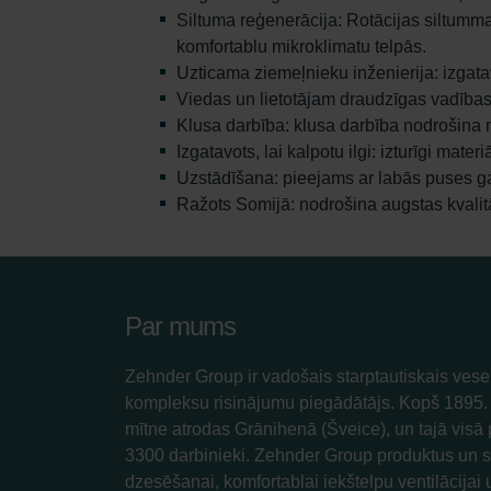
Siltuma reģenerācija: Rotācijas siltummai
komfortablu mikroklimatu telpās.
Uzticama ziemeļnieku inženierija: izgata
Viedas un lietotājam draudzīgas vadības 
Klusa darbība: klusa darbība nodrošina m
Izgatavots, lai kalpotu ilgi: izturīgi ma
Uzstādīšana: pieejams ar labās puses g
Ražots Somijā: nodrošina augstas kvalit
Par mums
Zehnder Group ir vadošais starptautiskais vesel
kompleksu risinājumu piegādātājs. Kopš 189
mītne atrodas Grānihenā (Šveice), un tajā visā
3300 darbinieki. Zehnder Group produktus un 
dzesēšanai, komfortablai iekštelpu ventilācijai u