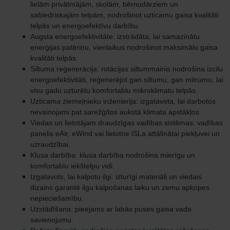
lielām privātmājām, skolām, bērnudārziem un
sabiedriskajām telpām, nodrošinot uzticamu gaisa kvalitāti
telpās un energoefektīvu darbību.
Augsta energoefektivitāte: izstrādāta, lai samazinātu
enerģijas patēriņu, vienlaikus nodrošinot maksimālu gaisa
kvalitāti telpās.
Siltuma reģenerācija: rotācijas siltummainis nodrošina izcilu
energoefektivitāti, reģenerējot gan siltumu, gan mitrumu, lai
visu gadu uzturētu komfortablu mikroklimatu telpās.
Uzticama ziemeļnieku inženierija: izgatavota, lai darbotos
nevainojami pat sarežģītos aukstā klimata apstākļos.
Viedas un lietotājam draudzīgas vadības sistēmas: vadības
panelis eAir, eWind vai lietotne iSLa attālinātai piekļuvei un
uzraudzībai.
Klusa darbība: klusa darbība nodrošina mierīgu un
komfortablu iekštelpu vidi.
Izgatavots, lai kalpotu ilgi: izturīgi materiāli un viedais
dizains garantē ilgu kalpošanas laiku un zemu apkopes
nepieciešamību.
Uzstādīšana: pieejams ar labās puses gaisa vada
savienojumu.