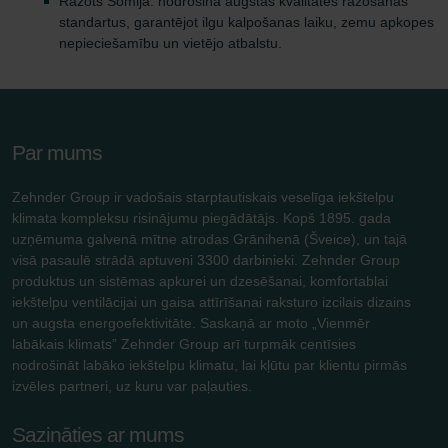
Ražots Somijā: nodrošina augstas kvalitātes ražošanas
standartus, garantējot ilgu kalpošanas laiku, zemu apkopes
nepieciešamību un vietējo atbalstu.
Par mums
Zehnder Group ir vadošais starptautiskais veselīga iekštelpu
klimata kompleksu risinājumu piegādātājs. Kopš 1895. gada
uzņēmuma galvenā mītne atrodas Grānihenā (Šveice), un tajā
visā pasaulē strādā aptuveni 3300 darbinieki. Zehnder Group
produktus un sistēmas apkurei un dzesēšanai, komfortablai
iekštelpu ventilācijai un gaisa attīrīšanai raksturo izcilais dizains
un augsta energoefektivitāte. Saskaņā ar moto „Vienmēr
labākais klimats” Zehnder Group arī turpmāk centīsies
nodrošināt labāko iekštelpu klimatu, lai kļūtu par klientu pirmās
izvēles partneri, uz kuru var paļauties.
Sazināties ar mums