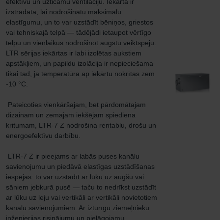
efektīvu un uzticamu ventilāciju. Iekārta ir 
izstrādāta, lai nodrošinātu maksimālu 
elastīgumu, un to var uzstādīt bēniņos, griestos 
vai tehniskajā telpā — tādējādi ietaupot vērtīgo 
telpu un vienlaikus nodrošinot augstu veiktspēju. 
LTR sērijas iekārtas ir labi izolētas aukstiem 
apstākļiem, un papildu izolācija ir nepieciešama 
tikai tad, ja temperatūra ap iekārtu nokrītas zem 
-10 °C.

 Pateicoties vienkāršajam, bet pārdomātajam 
dizainam un zemajam iekšējam spiediena 
kritumam, LTR-7 Z nodrošina rentablu, drošu un 
energoefektīvu darbību.

 LTR-7 Z ir pieejams ar labās puses kanālu 
savienojumu un piedāvā elastīgas uzstādīšanas 
iespējas: to var uzstādīt ar lūku uz augšu vai 
sāniem jebkurā pusē — taču to nedrīkst uzstādīt 
ar lūku uz leju vai vertikāli ar vertikāli novietotiem 
kanālu savienojumiem. Ar izturīgu ziemeļnieku 
inženierijas risinājumu un pielāgojamu 