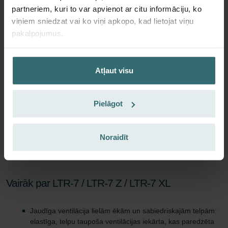
partneriem, kuri to var apvienot ar citu informāciju, ko
Pievienot grozam
viņiem sniedzat vai ko viņi apkopo, kad lietojat viņu
pakalpojumus.
Iegūstiet savu produktu ar 15% atlaidi
Abonējieties un pasūtiet atkārtoti automātiski un periodiski!
Atļaut visu
(Piedāvājums tikai privātiem klientiem)
EUR
84.34
99.22
Pielāgot
ieskaitot PVN
bez piegādes izmaksām
Abonēt
Noraidīt
Vairāk par LTR-7 / LTR-7 Z / LTR-7 XL
Jaudīga ventilācija lielām ēkām un sabiedriskajām telpām:
elastīga, telpu taupoša ventilācijas iekārta, kas paredzēta