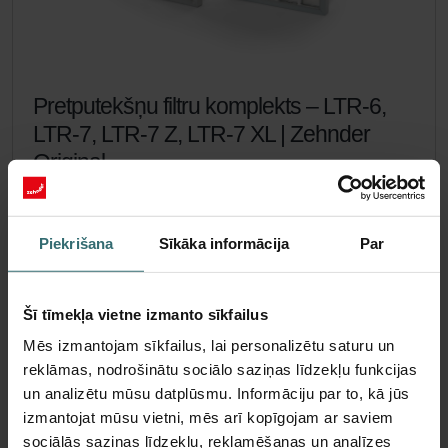
Pretputekšņu filtru komplekts – LTR-6,
LTR-7, LTR-7 Z, LTR-7 XL | Zehnder
Original
Filtru komplekts, kas aizsargā telpu gaisu no daļiņām, kas
var izraisīt alerģiskas reakcijas, piemēram, ziedputekšņiem
un daļiņām no malkas krāsnīm – ePM1 60 % (F7) / ePM10
Piekrišana
Sīkāka informācija
Par
50 % (M5)
Kataloga numurs: 471011235
LTR-6
LTR-7 / LTR-7 Z /
Šis produkts atrodas kategorijā:
,
Šī tīmekļa vietne izmanto sīkfailus
LTR-7 XL
Mēs izmantojam sīkfailus, lai personalizētu saturu un
Nav krājumā
Pašlaik nav pieejams
reklāmas, nodrošinātu sociālo saziņas līdzekļu funkcijas
EUR
un analizētu mūsu datplūsmu. Informāciju par to, kā jūs
99.22
izmantojat mūsu vietni, mēs arī kopīgojam ar saviem
ieskaitot PVN
bez piegādes izmaksām
sociālās saziņas līdzekļu, reklamēšanas un analīzes