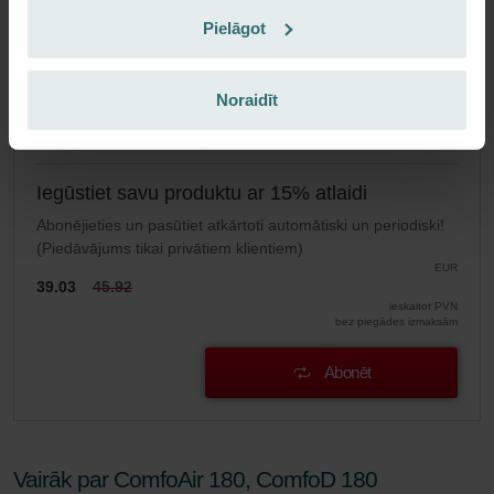
EUR
Pielāgot
45.92
ieskaitot PVN
bez piegādes izmaksām
Noraidīt
Pievienot grozam
Iegūstiet savu produktu ar 15% atlaidi
Abonējieties un pasūtiet atkārtoti automātiski un periodiski!
(Piedāvājums tikai privātiem klientiem)
EUR
39.03
45.92
ieskaitot PVN
bez piegādes izmaksām
Abonēt
Vairāk par ComfoAir 180, ComfoD 180