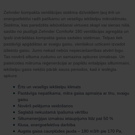
Zehnder kompakta ventilācijas sistēma dzīvokļiem ļauj ērti un
energoefektīvi radīt patīkamu un veselīgu iekštelpu mikroklimatu.
Sistēma, kas paredzēta iebūvēšanai virtuves skapī vai sienas nišā,
sastāv no jaudīgā Zehnder ComfoAir 180 ventilācijas agregāta un
īpaši izstrādātas kompakta gaisa sadales sistēmas. Telpas tiek
pastāvīgi apgādātas ar svaigu gaisu, vienlaikus uzticami izvadot
izlietoto gaisu. Jums nekad nebūs nepieciešamības atvērt logu.
Tas novērš siltuma zudumu un samazina apkures izmaksas. Un
pateicoties mitruma reģenerācijai ar papildu entalpijas siltummaini,
iekštelpu gaiss nekļūs pārāk sauss periodos, kad ir ieslēgta
apkure.
Ērts un veselīgs iekštelpu klimats
Pastāvīga nepatīkama, mitra gaisa apmaiņa ar tīru, svaigu
gaisu
Novērš pelējuma veidošanos
Saglabā nekustamā īpašuma vērtību
Siltumenerģijas izmaksu ietaupījums līdz pat 50 %
Klusa, energoefektīva darbība
Augsta gaisa caurplūdes jauda – 180 m3/h pie 170 Pa,