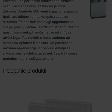
Sistēma, kas paredzēta iebūvēšanai virtuves 
skapī vai sienas nišā, sastāv no jaudīgā 
Zehnder ComfoAir 180 ventilācijas agregāta un 
īpaši izstrādātas kompakta gaisa sadales 
sistēmas. Telpas tiek pastāvīgi apgādātas ar 
svaigu gaisu, vienlaikus uzticami izvadot izlietoto 
gaisu. Jums nekad nebūs nepieciešamības 
atvērt logu. Tas novērš siltuma zudumu un 
samazina apkures izmaksas. Un pateicoties 
mitruma reģenerācijai ar papildu entalpijas 
siltummaini, iekštelpu gaiss nekļūs pārāk sauss 
periodos, kad ir ieslēgta apkure.
Pieejamie produkti