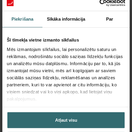
Piekrišana
Sīkāka informācija
Par
Šī tīmekļa vietne izmanto sīkfailus
Mēs izmantojam sīkfailus, lai personalizētu saturu un
reklāmas, nodrošinātu sociālo saziņas līdzekļu funkcijas
Higiēnas filtru komplekts – Zehnder
un analizētu mūsu datplūsmu. Informāciju par to, kā jūs
ComfoAir 180 | Zehnder Original
izmantojat mūsu vietni, mēs arī kopīgojam ar saviem
sociālās saziņas līdzekļu, reklamēšanas un analīzes
Filtru komplekts, lai uzturētu tīru gaisu telpās un aizsargātu
partneriem, kuri to var apvienot ar citu informāciju, ko
ventilācijas sistēmu pret piesārņojumu – ePM1 (F7) / CRS
viņiem sniedzat vai ko viņi apkopo, kad lietojat viņu
(G4)
Kataloga numurs: 400100091
pakalpojumus.
ComfoAir 180, ComfoD
Šis produkts atrodas kategorijā:
180
Atļaut visu
Ierobežota pieejamība
Parasti tiek piegādāts 6–10 darba dienu laikā.