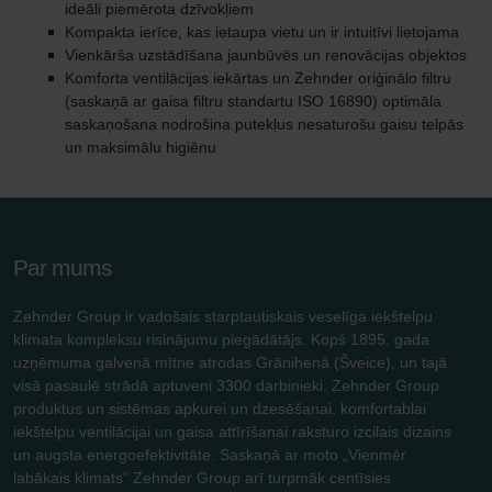
ideāli piemērota dzīvokļiem
Kompakta ierīce, kas ietaupa vietu un ir intuitīvi lietojama
Vienkārša uzstādīšana jaunbūvēs un renovācijas objektos
Komforta ventilācijas iekārtas un Zehnder oriģinālo filtru
(saskaņā ar gaisa filtru standartu ISO 16890) optimāla
saskaņošana nodrošina putekļus nesaturošu gaisu telpās
un maksimālu higiēnu
Par mums
Zehnder Group ir vadošais starptautiskais veselīga iekštelpu
klimata kompleksu risinājumu piegādātājs. Kopš 1895. gada
uzņēmuma galvenā mītne atrodas Grānihenā (Šveice), un tajā
visā pasaulē strādā aptuveni 3300 darbinieki. Zehnder Group
produktus un sistēmas apkurei un dzesēšanai, komfortablai
iekštelpu ventilācijai un gaisa attīrīšanai raksturo izcilais dizains
un augsta energoefektivitāte. Saskaņā ar moto „Vienmēr
labākais klimats” Zehnder Group arī turpmāk centīsies