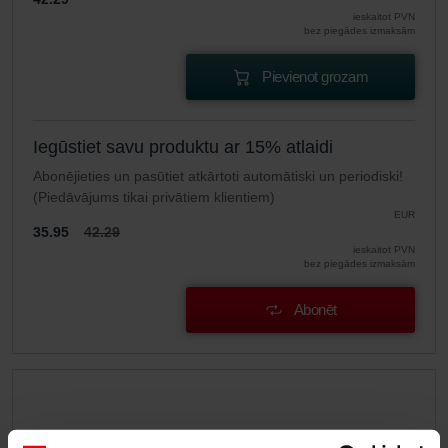
ieskaitot PVN
bez piegādes izmaksām
Pievienot grozam
Iegūstiet savu produktu ar 15% atlaidi
Abonējieties un pasūtiet atkārtoti automātiski un periodiski!
(Piedāvājums tikai privātiem klientiem)
EUR
35.95
42.29
ieskaitot PVN
bez piegādes izmaksām
Abonēt