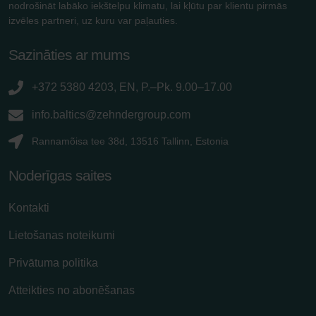
nodrošināt labāko iekštelpu klimatu, lai kļūtu par klientu pirmās
izvēles partneri, uz kuru var paļauties.
Sazināties ar mums
+372 5380 4203, EN, P.–Pk. 9.00–17.00
info.baltics@zehndergroup.com
Rannamõisa tee 38d, 13516 Tallinn, Estonia
Noderīgas saites
Kontakti
Lietošanas noteikumi
Privātuma politika
Atteikties no abonēšanas