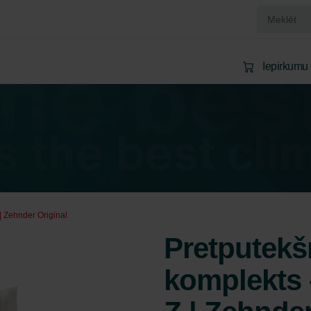
Iepirkumu
 | Zehnder Original
Pretputekšņ
komplekts 