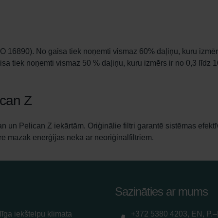
SO 16890). No gaisa tiek noņemti vismaz 60% daļiņu, kuru izmērs 
a tiek noņemti vismaz 50 % daļiņu, kuru izmērs ir no 0,3 līdz 
lican Z
lican un Pelican Z iekārtām. Oriģinālie filtri garantē sistēmas ef
tērē mazāk enerģijas nekā ar neoriģinālfiltriem.
Sazināties ar mums
īga iekštelpu klimata
+372 5380 4203, EN, P.–