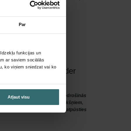
Par
īdzekļu funkcijas un
jam ar saviem sociālās
u, ko viņiem sniedzat vai ko
an, Pelican Z | Zehnder
v visa gada garumā, šie filtri nodrošinās
Atļaut visu
li attīra ārējo gaisu no ziedputekšņiem,
. Tas ļauj jums brīvi elpot un atpūsties