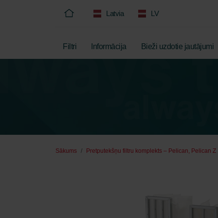
Latvia
LV
Filtri
Informācija
Bieži uzdotie jautājumi
Sākums
Pretputekšņu filtru komplekts – Pelican, Pelican Z