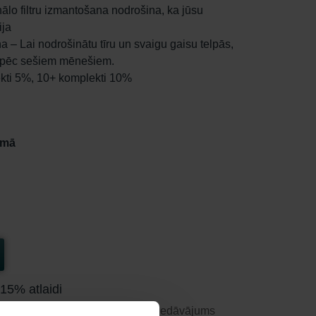
nālo filtru izmantošana nodrošina, ka jūsu
ija
a – Lai nodrošinātu tīru un svaigu gaisu telpās,
ik pēc sešiem mēnešiem.
ekti 5%, 10+ komplekti 10%
umā
 15% atlaidi
toti automātiski un periodiski! (Piedāvājums