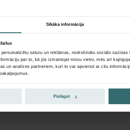
tikai privātiem klientiem)
EUR
74.05
87.12
Sīkāka informācija
ieskaitot PVN
bez piegādes izmaksām
failus
Abonēt
 personalizētu saturu un reklāmas, nodrošinātu sociālo saziņas l
formāciju par to, kā jūs izmantojat mūsu vietni, mēs arī kopīgo
s un analīzes partneriem, kuri to var apvienot ar citu informācij
 Pretputekšņu filtru komplekts – Pelic
u pakalpojumus.
Neatkarīgi no tā, vai tā ir sezonāla (siena drudzis) vai pastā
Pielāgot
ai paredzēto filtru materiāls ir īpaši smalki austs. Tie vieg
na niezi, pirms gaisa padeve nonāk jūsu dzīvojamajās telpās