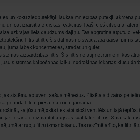
s
āles un koku ziedputekšņi, lauksaimniecības putekļi, akmens put
mu un pat izraisīt alerģiskas reakcijas. Īpaši cieš cilvēki ar aler
gaisā uzkrājas liels daudzums daļiņu. Tas apgrūtina atpūtu cilvēk
retputekšņu filtrs atfiltrē šīs daļiņas no svaiga āra gaisa, pirms
ļauj jums labāk koncentrēties, strādāt un gulēt.
 sistēmas aizsardzības filtrs. Šis filtrs neļauj netīrumiem, kas a
as jūsu sistēmas kalpošanas laiku, nodrošinās iekārtas klusu dar
lācijas sistēmu aptuveni sešus mēnešus. Plisētais dizains paliel
ā perioda filtri ir piesātināti un ir jāmaina.
rošināt, ka jūsu mājoklis tiek atbilstoši ventilēts un tajā ieplūst 
ijas iekārtā un izmantot augstas kvalitātes filtrus. Smalkāk austi f
nājumā ar rupju filtru izmantošanu. Tas nozīmē arī to, ka filtri ā