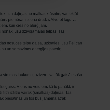
ekļi un daļiņas no malkas krāsnīm, var iekļūt
ģijām, piemēram, siena drudzi. Atverot logu vai
iem, kuri cieš no alerģijām.
 tas nonāk jūsu dzīvojamajās telpās. Tas
trodas nosūces telpu gaisā, uzkrāties jūsu Pelican
bību un samazinās enerģijas patēriņu.
ina virsmas laukumu, uztverot vairāk gaisā esošo
tīrs gaiss. Viens no veidiem, kā to panākt, ir
iltri izfiltrē vairāk (smalkas) daļiņas. Tas
trāk piesātinās un tos būs jāmaina ātrāk