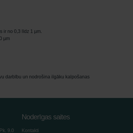
ir no 0,3 līdz 1 µm.
10 µm
ektīvu darbību un nodrošina ilgāku kalpošanas
Noderīgas saites
Pk. 9.0
Kontakti