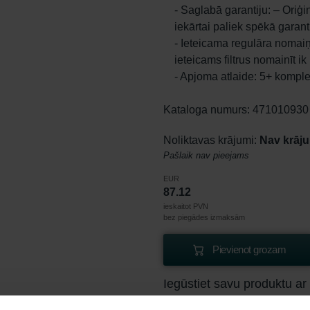
- Saglabā garantiju: – Oriģi
iekārtai paliek spēkā garant
- Ieteicama regulāra nomaiņ
ieteicams filtrus nomainīt 
- Apjoma atlaide: 5+ kompl
Kataloga numurs: 471010930
Noliktavas krājumi:
Nav krāj
Pašlaik nav pieejams
EUR
87.12
ieskaitot PVN
bez piegādes izmaksām
Pievienot grozam
Iegūstiet savu produktu ar
Abonējieties un pasūtiet atkār