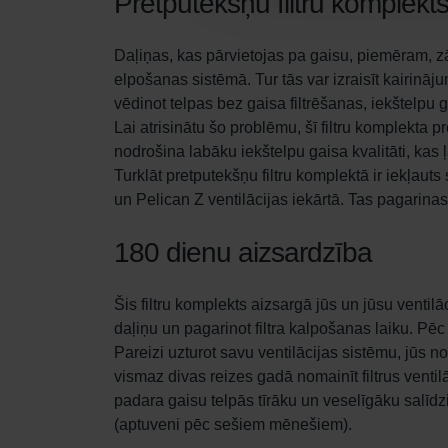
Pretputekšņu filtru komplekt
Daļiņas, kas pārvietojas pa gaisu, piemēram, z
elpošanas sistēmā. Tur tās var izraisīt kairināju
vēdinot telpas bez gaisa filtrēšanas, iekštelpu 
Lai atrisinātu šo problēmu, šī filtru komplekta p
nodrošina labāku iekštelpu gaisa kvalitāti, kas 
Turklāt pretputekšņu filtru komplektā ir iekļauts
un Pelican Z ventilācijas iekārtā. Tas pagarin
180 dienu aizsardzība
Šis filtru komplekts aizsargā jūs un jūsu venti
daļiņu un pagarinot filtra kalpošanas laiku. Pēc š
Pareizi uzturot savu ventilācijas sistēmu, jūs nod
vismaz divas reizes gadā nomainīt filtrus ventilāc
padara gaisu telpās tīrāku un veselīgāku salīdzi
(aptuveni pēc sešiem mēnešiem).