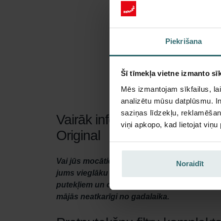
Piekrišana
Šī tīmekļa vietne izmanto sīk
Mēs izmantojam sīkfailus, lai
analizētu mūsu datplūsmu. In
saziņas līdzekļu, reklamēšana
Vairāk informācijas par mums
viņi apkopo, kad lietojat viņ
Original
Vai jūs mocāties ar elpošanas ceļu alerģiju? 
Noraidīt
jums vieglāku elpošanu. Šo ventilācijas sistēm
putekļiem un citām daļiņām, kas izraisa degu
mājās neatkarīgi no gadalaika.