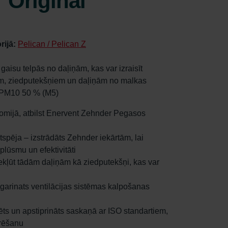
 Original
rijā:
Pelican / Pelican Z
gaisu telpās no daļiņām, kas var izraisīt
am, ziedputekšņiem un daļiņām no malkas
ePM10 50 % (M5)
s Somijā, atbilst Enervent Zehnder Pegasos
tspēja – izstrādāts Zehnder iekārtām, lai
plūsmu un efektivitāti
 iekļūt tādām daļiņām kā ziedputekšņi, kas var
agarinats ventilācijas sistēmas kalpošanas
stēts un apstiprināts saskaņā ar ISO standartiem,
trēšanu