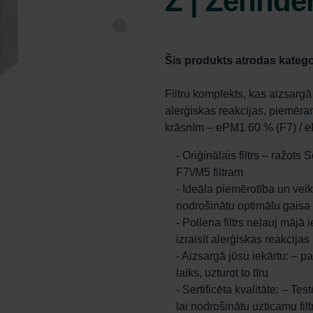
Z | Zehnder
Šis produkts atrodas katego
Filtru komplekts, kas aizsargā 
alerģiskas reakcijas, piemēr
krāsnīm – ePM1 60 % (F7) / 
- Oriģinālais filtrs – ražot
F7\/M5 filtram
- Ideāla piemērotība un veik
nodrošinātu optimālu gaisa 
- Pollena filtrs neļauj mājā
izraisīt alerģiskas reakcijas
- Aizsargā jūsu iekārtu: – p
laiks, uzturot to tīru
- Sertificēta kvalitāte: – Te
lai nodrošinātu uzticamu fil