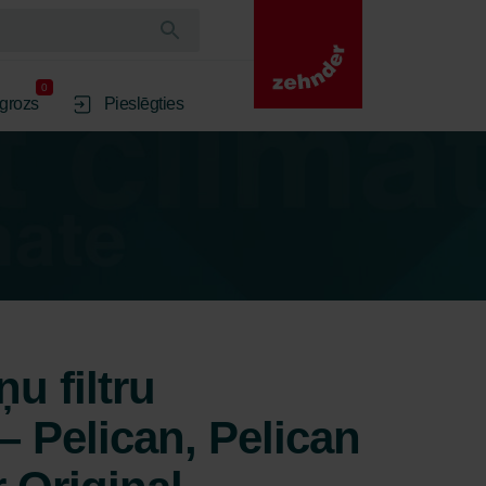
0
 grozs
Pieslēgties
u filtru
– Pelican, Pelican