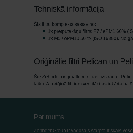
Tehniskā informācija
Šis filtru komplekts sastāv no:
1x pretputekšņu filtrs: F7 / ePM1 60% (I
1x M5 / ePM10 50 % (ISO 16890). No gais
Oriģinālie filtri Pelican un Pe
Šie Zehnder oriģinālfiltri ir īpaši izstrādāti Pe
laiku. Ar oriģinālfiltriem ventilācijas iekārta pa
Par mums
Zehnder Group ir vadošais starptautiskais vesel